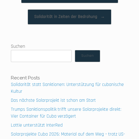
Solidarität in Zeiten der Bedrohung
→
Suchen
Suchen
Recent Posts
Solidarität statt Sanktionen: Unterstützung für cubanische
Kultur
Das nächste Solarprojekt ist schon am Start
Trumps Sanktionspolitik trifft unsere Solarprojekte direkt:
Vier Container für Cuba verzögert
Lottie unterstützt InterRed
Solarprojekte Cuba 2026: Material auf dem Weg – trotz US-