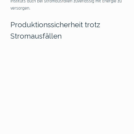
Instituts auch bei Stromausfällen zuverlässig mit Energie zu
versorgen.
Produktionssicherheit trotz
Stromausfällen
Lothar Reininger (rechts im Bild) unterschreibt die
Vereinbarung für den Bau einer Solaranlage.