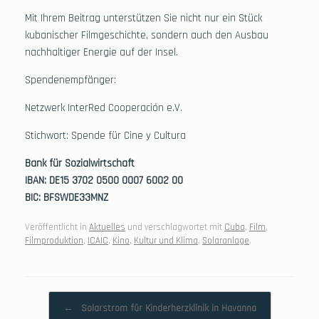
Mit Ihrem Beitrag unterstützen Sie nicht nur ein Stück
kubanischer Filmgeschichte, sondern auch den Ausbau
nachhaltiger Energie auf der Insel.
Spendenempfänger:
Netzwerk InterRed Cooperación e.V.
Stichwort: Spende für Cine y Cultura
Bank für Sozialwirtschaft
IBAN: DE15 3702 0500 0007 6002 00
BIC: BFSWDE33MNZ
Veröffentlicht in
Aktuelles
und verschlagwortet mit
Cuba
,
Film
,
Filmproduktion
,
ICAIC
,
Kino
,
Kultur und Klima
,
Solaranlage
.
Beitragsnavigation
←
Solarstrom für Kinderherzklinik in Havanna