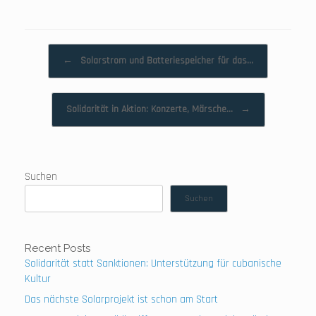
Beitragsnavigation
←
Solarstrom und Batteriespeicher für das…
Solidarität in Aktion: Konzerte, Märsche…
→
Suchen
Suchen
Recent Posts
Solidarität statt Sanktionen: Unterstützung für cubanische
Kultur
Das nächste Solarprojekt ist schon am Start