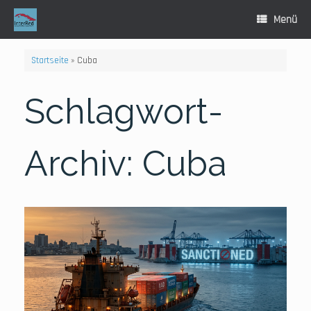
Zum
Inhalt
Menü
springen
Startseite
»
Cuba
Schlagwort-
Archiv:
Cuba