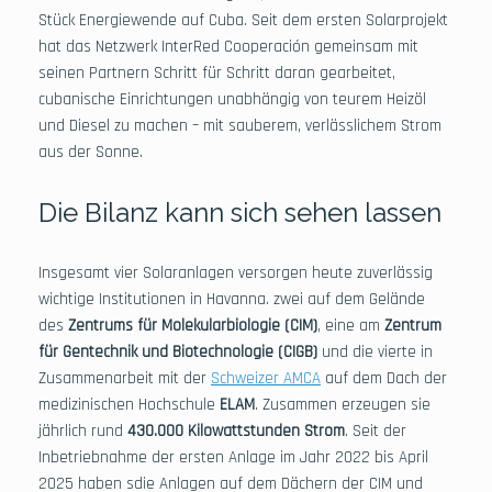
Stück Energiewende auf Cuba. Seit dem ersten Solarprojekt
hat das Netzwerk InterRed Cooperación gemeinsam mit
seinen Partnern Schritt für Schritt daran gearbeitet,
cubanische Einrichtungen unabhängig von teurem Heizöl
und Diesel zu machen – mit sauberem, verlässlichem Strom
aus der Sonne.
Die Bilanz kann sich sehen lassen
Insgesamt vier Solaranlagen versorgen heute zuverlässig
wichtige Institutionen in Havanna. zwei auf dem Gelände
des
Zentrums für Molekularbiologie (CIM)
, eine am
Zentrum
für Gentechnik und Biotechnologie (CIGB)
und die vierte in
Zusammenarbeit mit der
Schweizer AMCA
auf dem Dach der
medizinischen Hochschule
ELAM
. Zusammen erzeugen sie
jährlich rund
430.000 Kilowattstunden Strom
. Seit der
Inbetriebnahme der ersten Anlage im Jahr 2022 bis April
2025 haben sdie Anlagen auf dem Dächern der CIM und