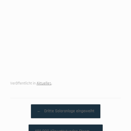
Veröffentlicht in
Aktuelles
.
Beitragsnavigation
←
Dritte Solaranlage eingeweiht