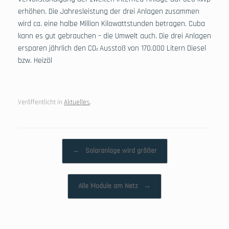
erhöhen. Die Jahresleistung der drei Anlagen zusammen
wird ca. eine halbe Million Kilowattstunden betragen. Cuba
kann es gut gebrauchen – die Umwelt auch. Die drei Anlagen
ersparen jährlich den CO
Ausstoß von 170.000 Litern Diesel
²
bzw. Heizöl
Veröffentlicht in
Aktuelles
.
Beitragsnavigation
←
Solaranlage wird größer
Alle Module am Netz
→