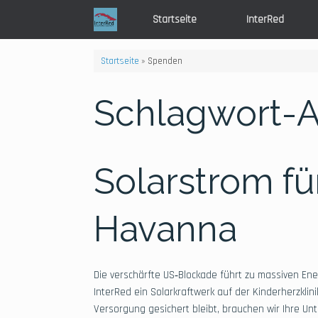
Zum
Startseite
InterRed
Inhalt
springen
Startseite
»
Spenden
Schlagwort-A
Solarstrom fü
Havanna
Die verschärfte US‑Blockade führt zu massiven En
InterRed ein Solarkraftwerk auf der Kinderherzklin
Versorgung gesichert bleibt, brauchen wir Ihre Un