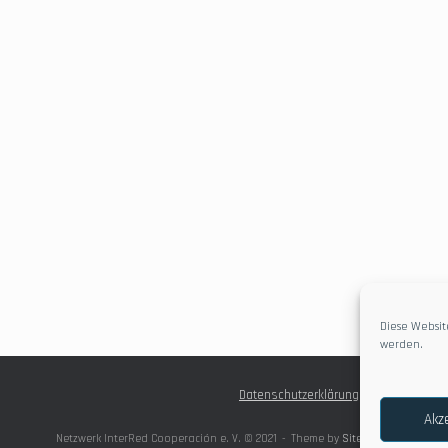
Diese Websit
werden.
Datenschutzerklärung
Akz
Netzwerk InterRed Cooperación e. V. © 2021
Theme by
SiteOrigin