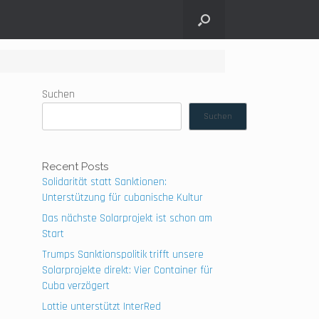
Suchen
Suchen
Recent Posts
n
Solidarität statt Sanktionen:
Unterstützung für cubanische Kultur
Das nächste Solarprojekt ist schon am
Start
Trumps Sanktionspolitik trifft unsere
Solarprojekte direkt: Vier Container für
Cuba verzögert
Lottie unterstützt InterRed