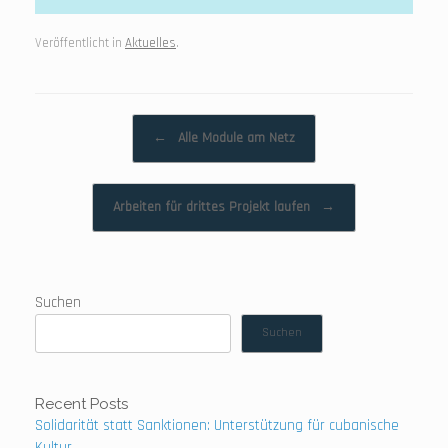
Veröffentlicht in
Aktuelles
.
Beitragsnavigation
←
Alle Module am Netz
Arbeiten für drittes Projekt laufen
→
Suchen
Suchen
Recent Posts
Solidarität statt Sanktionen: Unterstützung für cubanische
Kultur