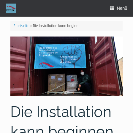
Zum
Inhalt
Menü
springen
Startseite
»
Die Installation kann beginnen
Die Installation
kann beginnen