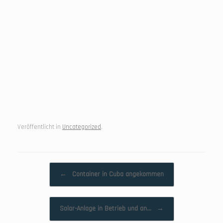
Veröffentlicht in
Uncategorized
.
Beitragsnavigation
←
Container in Cuba angekommen
Solar-Anlage in Betrieb und an…
→