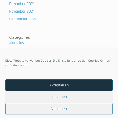
Dezember 2021
November 2021
September 2021
Categories
Aktuelles
Uncategorized
Diese Website verwendet Cookies. Die Einstellungen zu den Cookies können
verändert werden.
Impressum
Akzeptieren
Datenschutzerklärung
Ablehnen
Vorlieben
Netzwerk InterRed Cooperación e. V. © 2021
Theme by
SiteOrigin